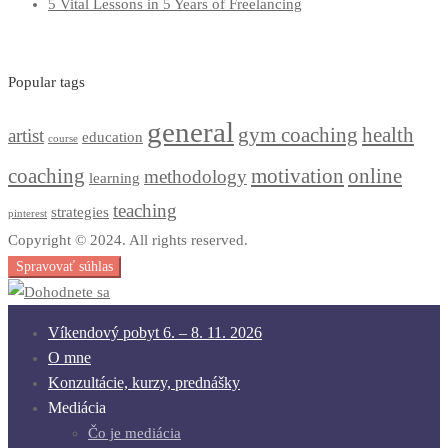
5 Vital Lessons in 5 Years of Freelancing
Popular tags
general
gym coaching
health
artist
education
course
coaching
motivation
online
methodology
learning
teaching
strategies
pinterest
Copyright © 2024. All rights reserved.
Spravovať súhlas
Víkendový pobyt 6. – 8. 11. 2026
O mne
Konzultácie, kurzy, prednášky
Mediácia
Čo je mediácia