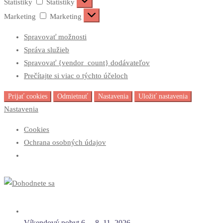
Štatistiky
Štatistiky
Marketing
Marketing
Spravovať možnosti
Správa služieb
Spravovať {vendor_count} dodávateľov
Prečítajte si viac o týchto účeloch
Prijať cookies
Odmietnuť
Nastavenia
Uložiť nastavenia
Nastavenia
Cookies
Ochrana osobných údajov
Víkendový pobyt 6. – 8. 11. 2026