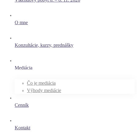
O mne
Konzultácie, kurzy, prednášky
Mediácia
Čo je mediácia
Výhody mediácie
Cenník
Kontakt